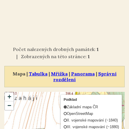
Počet nalezených drobných památek:
1
| Zobrazených na této stránce:
1
Mapa |
Tabulka
|
Mřížka
|
Panorama
|
Správní
rozdělení
+
Podklad
−
Základní mapa ČR
OpenStreetMap
II. vojenské mapování (~1840)
III. vojenské mapování (~1880)