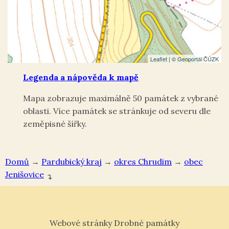
Leaflet
| ©
Geoportál ČÚZK
Legenda a nápověda k mapě
Mapa zobrazuje maximálně 50 památek z vybrané
oblasti. Více památek se stránkuje od severu dle
zeměpisné šířky.
Domů
→
Pardubický kraj
→
okres Chrudim
→
Jenišovice
↴
Webové stránky Drobné památky