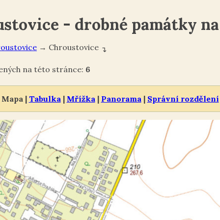
stovice - drobné památky n
oustovice
→
Chroustovice
↴
ných na této stránce:
6
Mapa |
Tabulka
|
Mřížka
|
Panorama
|
Správní rozdělení