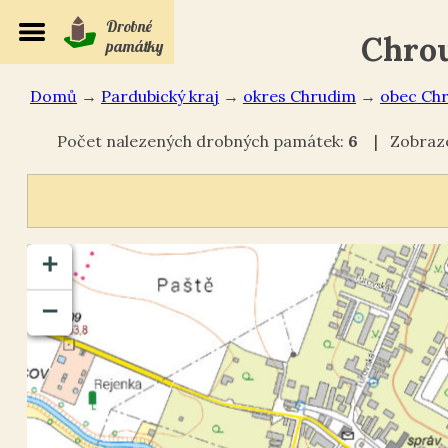
Drobné
Chrou
památky
Domů
→
Pardubický kraj
→
okres Chrudim
→
Chr
Počet nalezených drobných památek:
6
| Zobraze
+
−