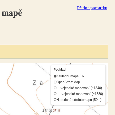
Přidat památku
a mapě
Podklad
Základní mapa ČR
OpenStreetMap
II. vojenské mapování (~1840)
III. vojenské mapování (~1880)
Historická ortofotomapa (50.l.)