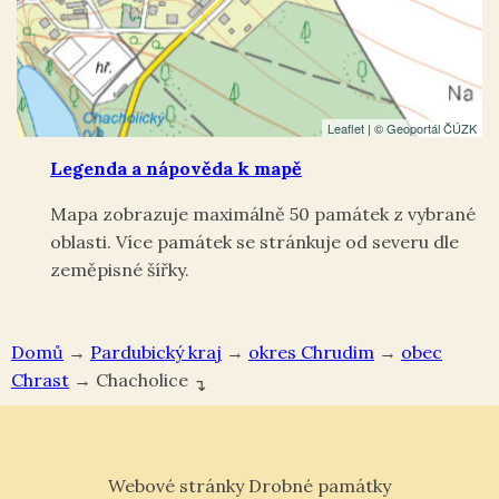
Leaflet
| ©
Geoportál ČÚZK
Legenda a nápověda k mapě
Mapa zobrazuje maximálně 50 památek z vybrané
oblasti. Více památek se stránkuje od severu dle
zeměpisné šířky.
Domů
→
Pardubický kraj
→
okres Chrudim
→
Chrast
→
Chacholice
↴
Webové stránky Drobné památky