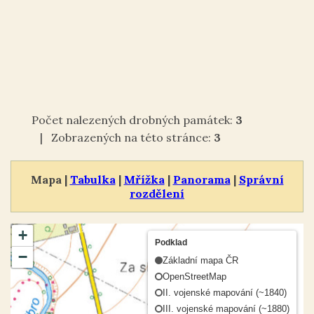
Počet nalezených drobných památek:
3
| Zobrazených na této stránce:
3
Mapa |
Tabulka
|
Mřížka
|
Panorama
|
Správní
rozdělení
+
Podklad
−
Základní mapa ČR
OpenStreetMap
II. vojenské mapování (~1840)
III. vojenské mapování (~1880)