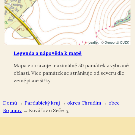
Leaflet
| ©
Geoportál ČÚZK
Legenda a nápověda k mapě
Mapa zobrazuje maximálně 50 památek z vybrané
oblasti. Více památek se stránkuje od severu dle
zeměpisné šířky.
Domů
→
Pardubický kraj
→
okres Chrudim
→
Bojanov
→
Kovářov u Seče
↴