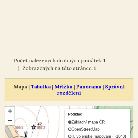
Počet nalezených drobných památek:
1
| Zobrazených na této stránce:
1
Mapa |
Tabulka
|
Mřížka
|
Panorama
|
Správní
rozdělení
+
Podklad
−
Základní mapa ČR
OpenStreetMap
II. vojenské mapování (~1840)