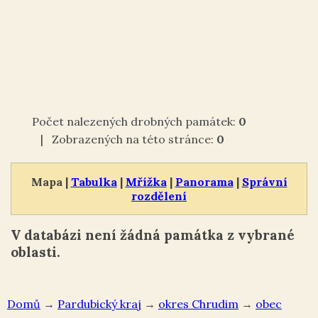
Počet nalezených drobných památek:
0
| Zobrazených na této stránce:
0
Mapa |
Tabulka
|
Mřížka
|
Panorama
|
Správní
rozdělení
V databázi není žádná památka z vybrané
oblasti.
Domů
→
Pardubický kraj
→
okres Chrudim
→