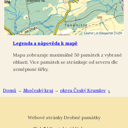
Leaflet
| ©
Geoportál ČÚZK
Legenda a nápověda k mapě
Mapa zobrazuje maximálně 50 památek z vybrané
oblasti. Více památek se stránkuje od severu dle
zeměpisné šířky.
Domů
→
Jihočeský kraj
→
okres Český Krumlov
↴
Webové stránky Drobné památky