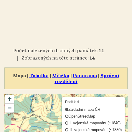
Počet nalezených drobných památek:
14
| Zobrazených na této stránce:
14
Mapa |
Tabulka
|
Mřížka
|
Panorama
|
Správní
rozdělení
+
Podklad
−
Základní mapa ČR
OpenStreetMap
II. vojenské mapování (~1840)
III. vojenské mapování (~1880)