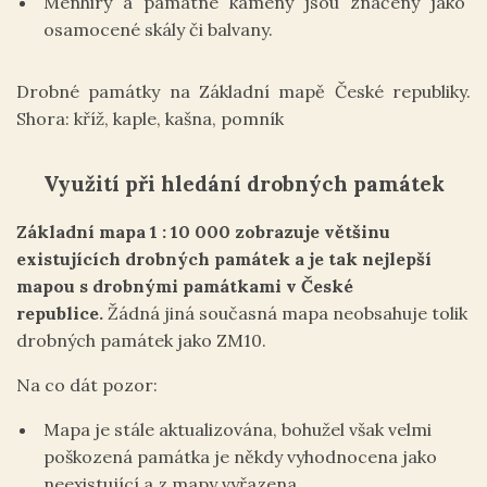
Menhiry a památné kameny jsou značeny jako
osamocené skály či balvany.
Drobné památky na Základní mapě České republiky.
Shora: kříž, kaple, kašna, pomník
Využití při hledání drobných památek
Základní mapa 1 : 10 000 zobrazuje většinu
existujících drobných památek a je tak nejlepší
mapou s drobnými památkami v České
republice.
Žádná jiná současná mapa neobsahuje tolik
drobných památek jako ZM10.
Na co dát pozor:
Mapa je stále aktualizována, bohužel však velmi
poškozená památka je někdy vyhodnocena jako
neexistující a z mapy vyřazena.