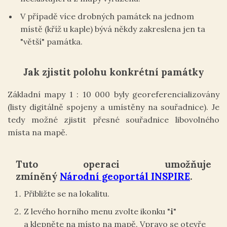
V případě více drobných památek na jednom
místě (kříž u kaple) bývá někdy zakreslena jen ta
"větší" památka.
Jak zjistit polohu konkrétní památky
Základní mapy 1 : 10 000 byly georeferencializovány
(listy digitálně spojeny a umístěny na souřadnice). Je
tedy možné zjistit přesné souřadnice libovolného
místa na mapě.
Tuto operaci umožňuje
zmíněný
Národní geoportál INSPIRE
.
Přibližte se na lokalitu.
Z levého horního menu zvolte ikonku "
i
"
a klepněte na místo na mapě. Vpravo se otevře