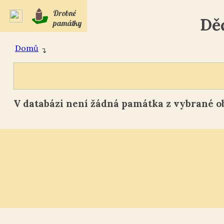
Drobné
Dě
památky
Domů
↴
V databázi není žádná památka z vybrané ob