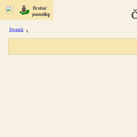
Drobné
Č
památky
Domů
↴