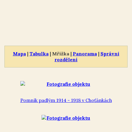
Mapa
|
Tabulka
| Mřížka |
Panorama
|
Správní
rozdělení
Pomník padlým 1914 - 1918 v Choťánkách