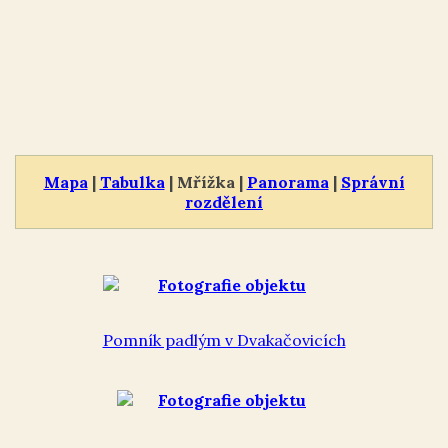
Mapa
|
Tabulka
| Mřížka |
Panorama
|
Správní
rozdělení
Pomník padlým v Dvakačovicích