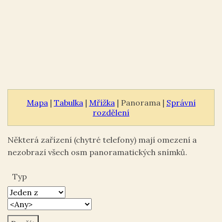
Mapa
|
Tabulka
|
Mřížka
| Panorama |
Správní
rozdělení
Některá zařízení (chytré telefony) mají omezení a
nezobrazí všech osm panoramatických snímků.
Typ