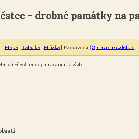
ěstce - drobné památky na p
Mapa
|
Tabulka
|
Mřížka
| Panorama |
Správní rozdělení
zobrazí všech osm panoramatických
lasti.