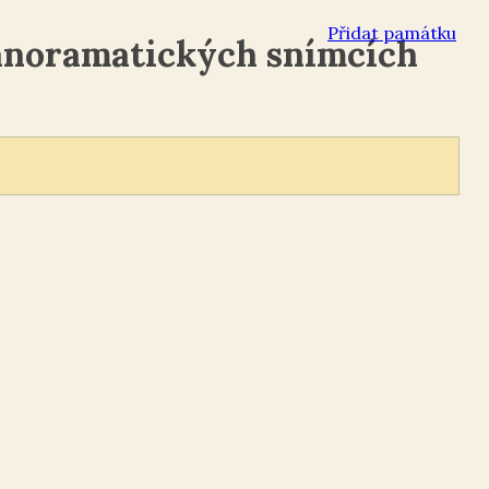
Přidat památku
anoramatických snímcích