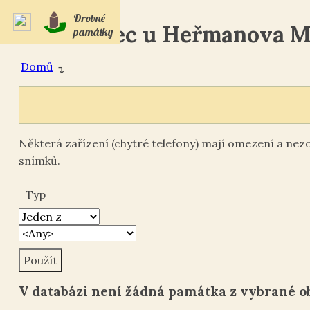
Drobné
Kostelec u Heřmanova M
památky
Domů
↴
Některá zařízení (chytré telefony) mají omezení a ne
snímků.
Typ
V databázi není žádná památka z vybrané ob