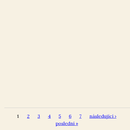
1
2
3
4
5
6
7
následující ›
poslední »