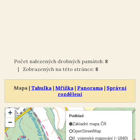
Počet nalezených drobných památek:
8
| Zobrazených na této stránce:
8
Mapa |
Tabulka
|
Mřížka
|
Panorama
|
Správní
rozdělení
+
Podklad
−
Základní mapa ČR
OpenStreetMap
II. vojenské mapování (~1840)