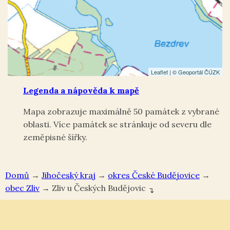
Leaflet
| ©
Geoportál ČÚZK
Legenda a nápověda k mapě
Mapa zobrazuje maximálně 50 památek z vybrané
oblasti. Více památek se stránkuje od severu dle
zeměpisné šířky.
Domů
→
Jihočeský kraj
→
okres České Budějovice
→
Zliv
→
Zliv u Českých Budějovic
↴