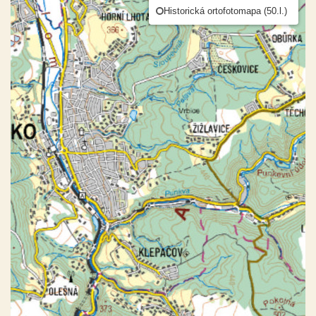
Historická ortofotomapa (50.l.)