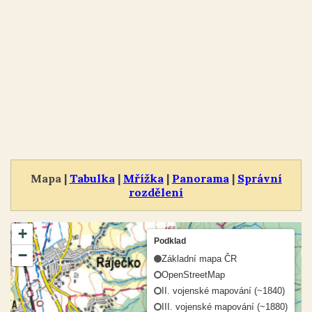
Mapa |
Tabulka
|
Mřížka
|
Panorama
|
Správní
rozdělení
+
Podklad
−
Základní mapa ČR
OpenStreetMap
II. vojenské mapování (~1840)
III. vojenské mapování (~1880)