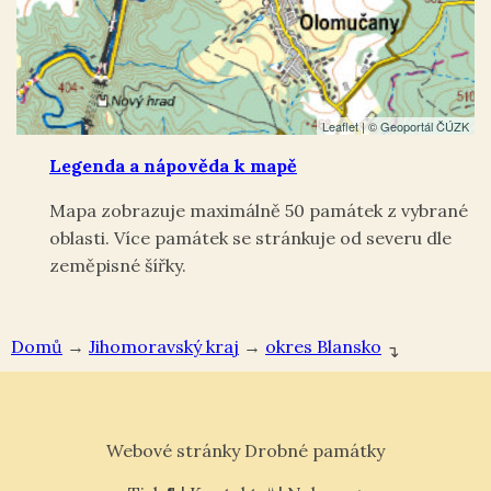
Leaflet
| ©
Geoportál ČÚZK
Legenda a nápověda k mapě
Mapa zobrazuje maximálně 50 památek z vybrané
oblasti. Více památek se stránkuje od severu dle
zeměpisné šířky.
Domů
→
Jihomoravský kraj
→
okres Blansko
↴
Webové stránky Drobné památky