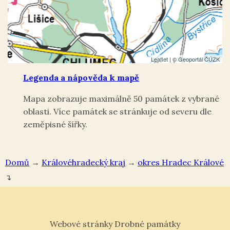
Leaflet
| ©
Geoportál ČÚZK
Legenda a nápověda k mapě
Mapa zobrazuje maximálně 50 památek z vybrané
oblasti. Více památek se stránkuje od severu dle
zeměpisné šířky.
Domů
→
Královéhradecký kraj
→
okres Hradec Králové
↴
Webové stránky Drobné památky