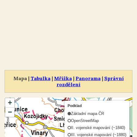
Mapa |
Tabulka
|
Mřížka
|
Panorama
|
Správní
rozdělení
+
Podklad
−
Základní mapa ČR
OpenStreetMap
II. vojenské mapování (~1840)
III. vojenské mapování (~1880)