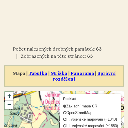
Počet nalezených drobných památek:
63
| Zobrazených na této stránce:
63
Mapa |
Tabulka
|
Mřížka
|
Panorama
|
Správní
rozdělení
+
Podklad
−
Základní mapa ČR
OpenStreetMap
II. vojenské mapování (~1840)
III. vojenské mapování (~1880)