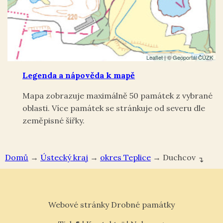
Leaflet
| ©
Geoportál ČÚZK
Legenda a nápověda k mapě
Mapa zobrazuje maximálně 50 památek z vybrané
oblasti. Více památek se stránkuje od severu dle
zeměpisné šířky.
Domů
→
Ústecký kraj
→
okres Teplice
→
Duchcov
↴
Webové stránky Drobné památky