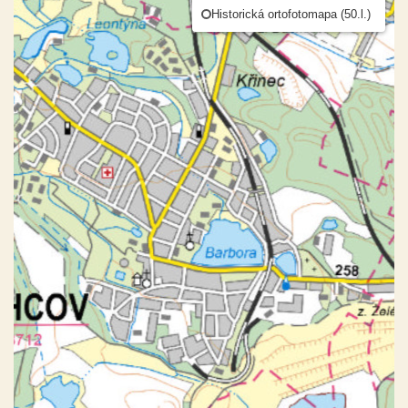
Historická ortofotomapa (50.l.)