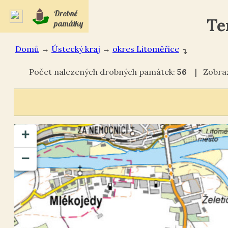
Drobné
Te
památky
Domů
→
Ústecký kraj
→
okres Litoměřice
↴
Počet nalezených drobných památek:
56
| Zobraz
+
−