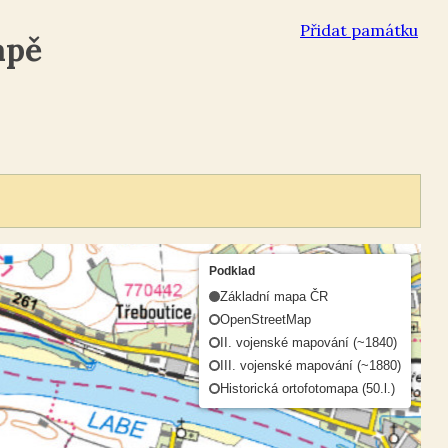
Přidat památku
apě
Podklad
Základní mapa ČR
OpenStreetMap
II. vojenské mapování (~1840)
III. vojenské mapování (~1880)
Historická ortofotomapa (50.l.)