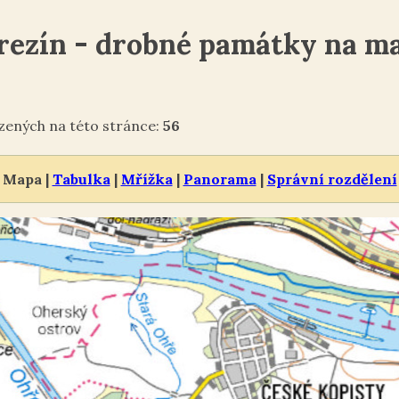
rezín - drobné památky na m
ených na této stránce:
56
Mapa |
Tabulka
|
Mřížka
|
Panorama
|
Správní rozdělení