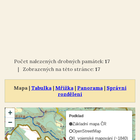
Počet nalezených drobných památek:
17
| Zobrazených na této stránce:
17
Mapa |
Tabulka
|
Mřížka
|
Panorama
|
Správní
rozdělení
+
Podklad
−
Základní mapa ČR
OpenStreetMap
II. vojenské mapování (~1840)