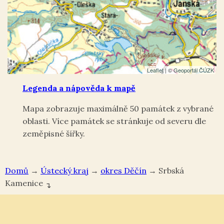
Leaflet
| ©
Geoportál ČÚZK
Legenda a nápověda k mapě
Mapa zobrazuje maximálně 50 památek z vybrané
oblasti. Více památek se stránkuje od severu dle
zeměpisné šířky.
Domů
→
Ústecký kraj
→
okres Děčín
→
Srbská
Kamenice
↴