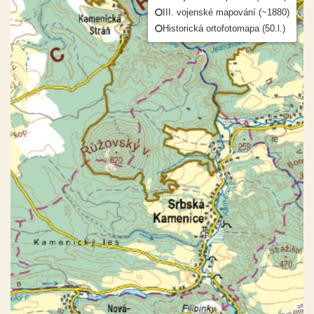
III. vojenské mapování (~1880)
Historická ortofotomapa (50.l.)