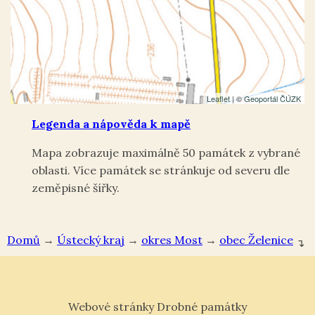
Leaflet
| ©
Geoportál ČÚZK
Legenda a nápověda k mapě
Mapa zobrazuje maximálně 50 památek z vybrané
oblasti. Více památek se stránkuje od severu dle
zeměpisné šířky.
Domů
→
Ústecký kraj
→
okres Most
→
Želenice
↴
Webové stránky Drobné památky