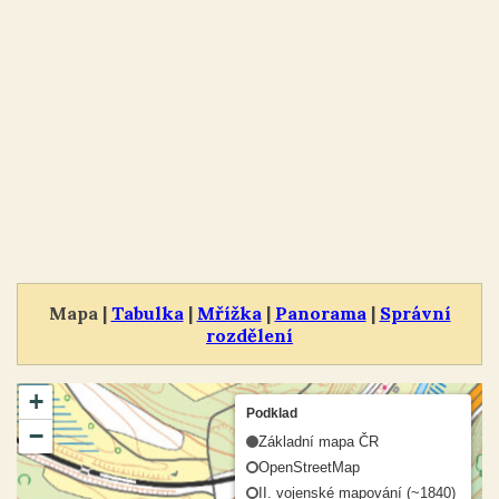
Mapa |
Tabulka
|
Mřížka
|
Panorama
|
Správní
rozdělení
+
Podklad
−
Základní mapa ČR
OpenStreetMap
II. vojenské mapování (~1840)