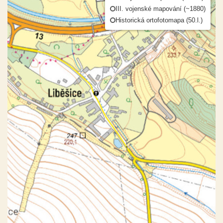
III. vojenské mapování (~1880)
Historická ortofotomapa (50.l.)