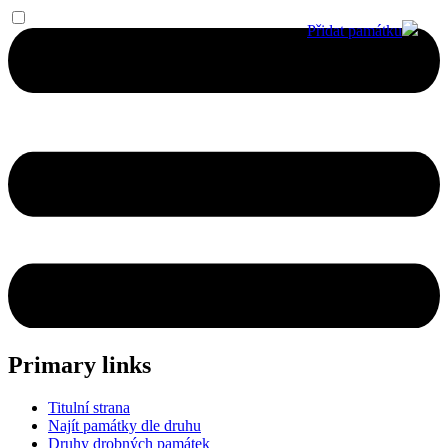
Přidat památku
Primary links
Titulní strana
Najít památky dle druhu
Druhy drobných památek