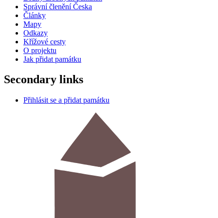
Správní členění Česka
Články
Mapy
Odkazy
Křížové cesty
O projektu
Jak přidat památku
Secondary links
Přihlásit se a přidat památku