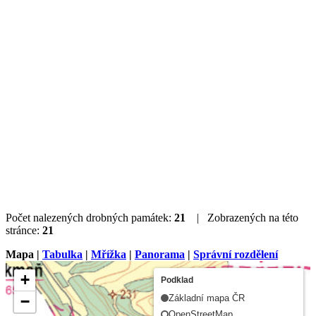
Počet nalezených drobných památek:
21
| Zobrazených na této
stránce:
21
Mapa |
Tabulka
|
Mřížka
|
Panorama
|
Správní rozdělení
+
Podklad
−
Základní mapa ČR
OpenStreetMap