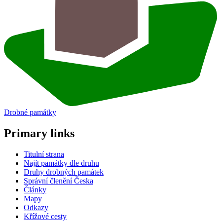
Drobné památky
Primary links
Titulní strana
Najít památky dle druhu
Druhy drobných památek
Správní členění Česka
Články
Mapy
Odkazy
Křížové cesty