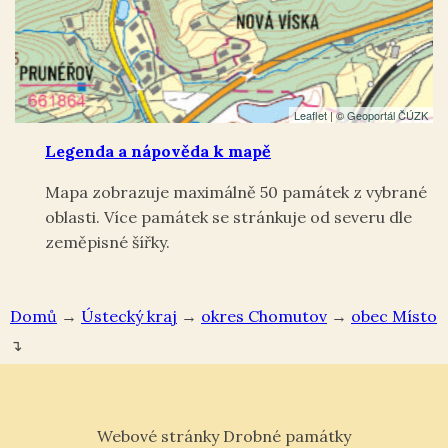
Leaflet
| ©
Geoportál ČÚZK
Legenda a nápověda k mapě
Mapa zobrazuje maximálně 50 památek z vybrané
oblasti. Více památek se stránkuje od severu dle
zeměpisné šířky.
Domů
→
Ústecký kraj
→
okres Chomutov
→
Místo
↴
Webové stránky Drobné památky