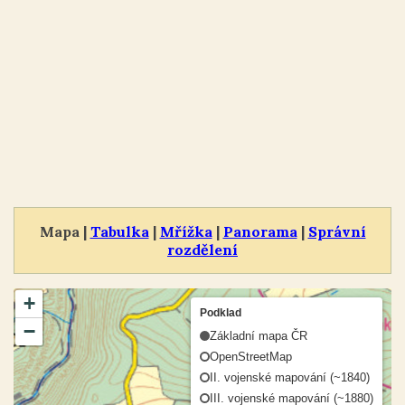
Mapa |
Tabulka
|
Mřížka
|
Panorama
|
Správní
rozdělení
+
Podklad
−
Základní mapa ČR
OpenStreetMap
II. vojenské mapování (~1840)
III. vojenské mapování (~1880)