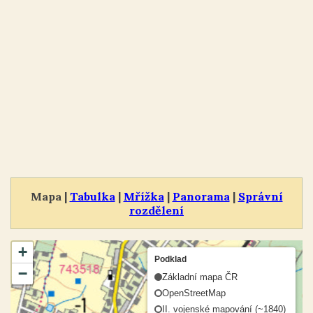
Mapa |
Tabulka
|
Mřížka
|
Panorama
|
Správní
rozdělení
+
Podklad
−
Základní mapa ČR
OpenStreetMap
II. vojenské mapování (~1840)