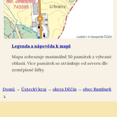
Leaflet
| ©
Geoportál ČÚZK
Legenda a nápověda k mapě
Mapa zobrazuje maximálně 50 památek z vybrané
oblasti. Více památek se stránkuje od severu dle
zeměpisné šířky.
Domů
→
Ústecký kraj
→
okres Děčín
→
Rumburk
↴