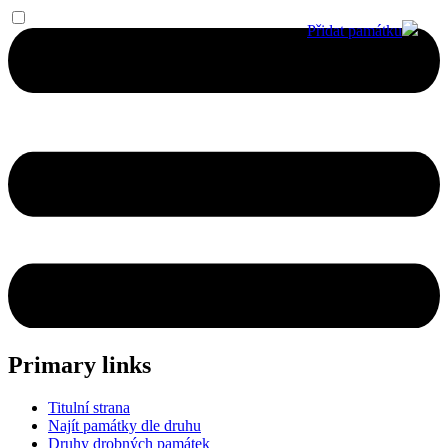
Přidat památku
Primary links
Titulní strana
Najít památky dle druhu
Druhy drobných památek