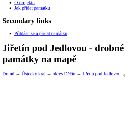
O projektu
Jak přidat památku
Secondary links
Přihlásit se a přidat památku
Jiřetín pod Jedlovou - drobné
památky na mapě
Domů
→
Ústecký kraj
→
okres Děčín
→
Jiřetín pod Jedlovou
↴