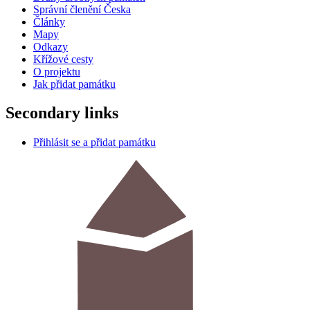
Správní členění Česka
Články
Mapy
Odkazy
Křížové cesty
O projektu
Jak přidat památku
Secondary links
Přihlásit se a přidat památku