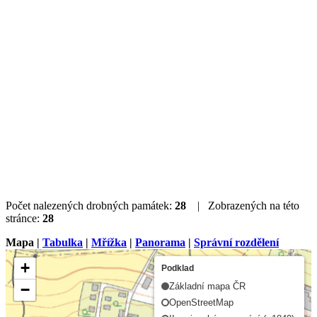
Počet nalezených drobných památek:
28
| Zobrazených na této
stránce:
28
Mapa |
Tabulka
|
Mřížka
|
Panorama
|
Správní rozdělení
+
Podklad
−
Základní mapa ČR
OpenStreetMap