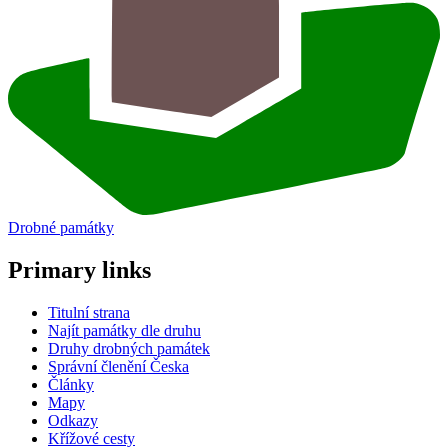
Drobné památky
Primary links
Titulní strana
Najít památky dle druhu
Druhy drobných památek
Správní členění Česka
Články
Mapy
Odkazy
Křížové cesty