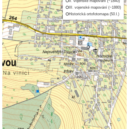
II. vojenské mapování (~1840)
III. vojenské mapování (~1880)
Historická ortofotomapa (50.l.)