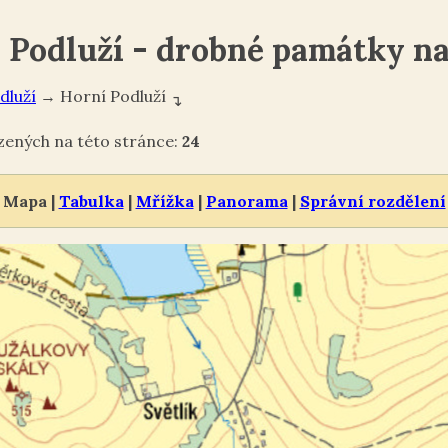
 Podluží - drobné památky n
dluží
→
Horní Podluží
↴
ných na této stránce:
24
Mapa |
Tabulka
|
Mřížka
|
Panorama
|
Správní rozdělení