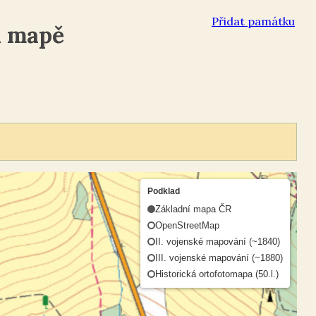
Přidat památku
a mapě
Podklad
Základní mapa ČR
OpenStreetMap
II. vojenské mapování (~1840)
III. vojenské mapování (~1880)
Historická ortofotomapa (50.l.)