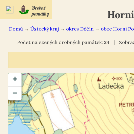
Drobné
Horní
památky
Domů
→
Ústecký kraj
→
okres Děčín
→
Horní Po
Počet nalezených drobných památek:
24
| Zobraze
+
−