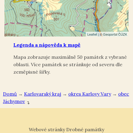
Leaflet
| ©
Geoportál ČÚZK
Legenda a nápověda k mapě
Mapa zobrazuje maximálně 50 památek z vybrané
oblasti. Více památek se stránkuje od severu dle
zeměpisné šířky.
Domů
→
Karlovarský kraj
→
okres Karlovy Vary
→
Jáchymov
↴
Webové stránky Drobné památky