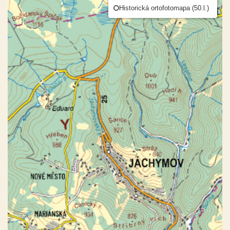
Historická ortofotomapa (50.l.)