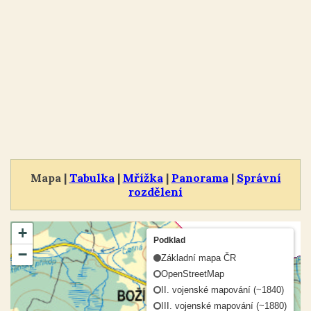
Mapa |
Tabulka
|
Mřížka
|
Panorama
|
Správní
rozdělení
+
Podklad
−
Základní mapa ČR
OpenStreetMap
II. vojenské mapování (~1840)
III. vojenské mapování (~1880)