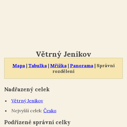
Větrný Jeníkov
Mapa
|
Tabulka
|
Mřížka
|
Panorama
| Správní
rozdělení
Nadřazený celek
Větrný Jeníkov
Nejvyšší celek:
Česko
Podřízené správní celky