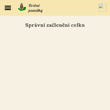
Drobné
památky
Správní začlenění celku