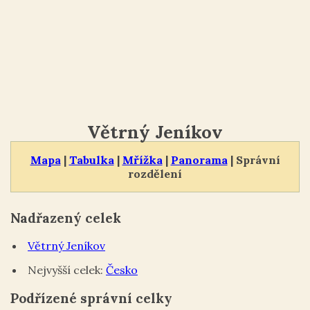
Větrný Jeníkov
Mapa
|
Tabulka
|
Mřížka
|
Panorama
| Správní
rozdělení
Nadřazený celek
Větrný Jeníkov
Nejvyšší celek:
Česko
Podřízené správní celky