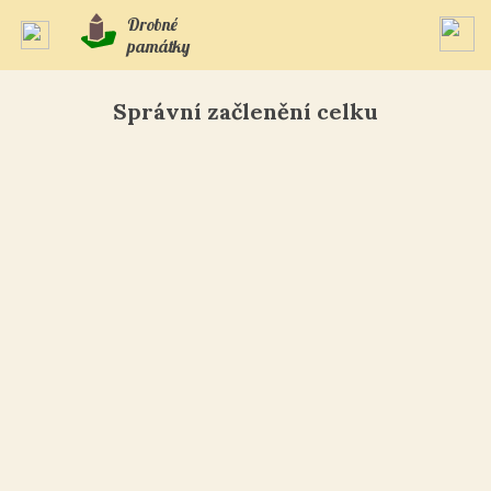
Drobné
památky
Správní začlenění celku