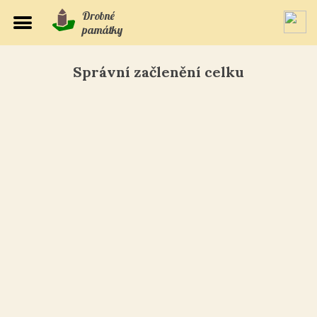
Drobné
památky
Správní začlenění celku