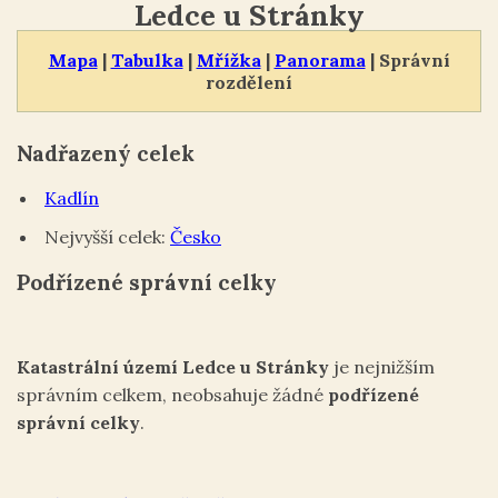
Ledce u Stránky
Mapa
|
Tabulka
|
Mřížka
|
Panorama
| Správní
rozdělení
Nadřazený celek
Kadlín
Nejvyšší celek:
Česko
Podřízené správní celky
Katastrální území Ledce u Stránky
je nejnižším
správním celkem, neobsahuje žádné
podřízené
správní celky
.