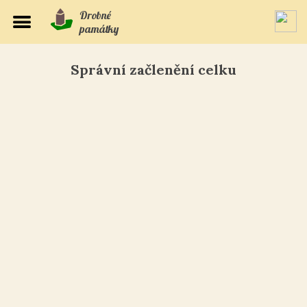
Drobné
památky
Správní začlenění celku