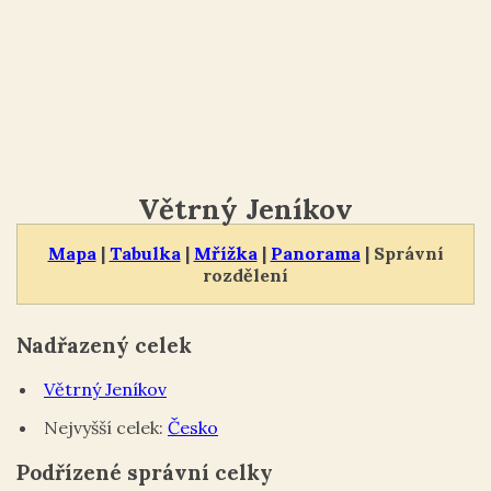
Větrný Jeníkov
Mapa
|
Tabulka
|
Mřížka
|
Panorama
| Správní
rozdělení
Nadřazený celek
Větrný Jeníkov
Nejvyšší celek:
Česko
Podřízené správní celky