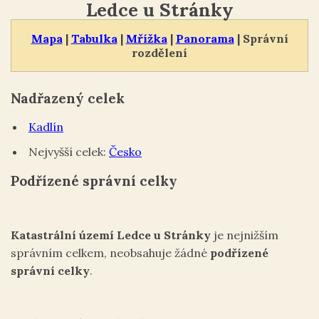
Ledce u Stránky
Mapa
|
Tabulka
|
Mřížka
|
Panorama
| Správní
rozdělení
Nadřazený celek
Kadlín
Nejvyšší celek:
Česko
Podřízené správní celky
Katastrální území Ledce u Stránky
je nejnižším
správním celkem, neobsahuje žádné
podřízené
správní celky
.