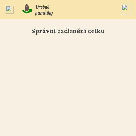
Drobné
památky
Správní začlenění celku