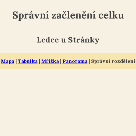
Správní začlenění celku
Ledce u Stránky
Mapa
|
Tabulka
|
Mřížka
|
Panorama
| Správní rozdělení