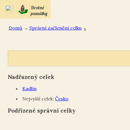
Drobné
památky
Domů
→
Správní začlenění celku
↴
Nadřazený celek
Kadlín
Nejvyšší celek:
Česko
Podřízené správní celky