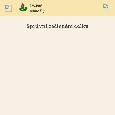
Drobné
památky
Správní začlenění celku