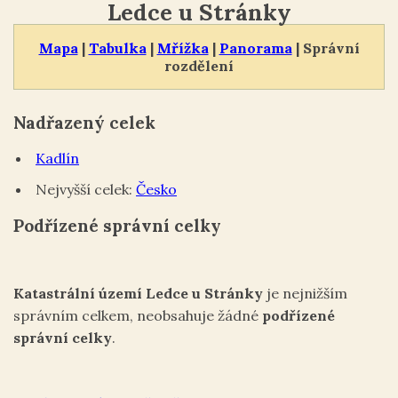
Ledce u Stránky
Mapa
|
Tabulka
|
Mřížka
|
Panorama
| Správní
rozdělení
Nadřazený celek
Kadlín
Nejvyšší celek:
Česko
Podřízené správní celky
Katastrální území Ledce u Stránky
je nejnižším
správním celkem, neobsahuje žádné
podřízené
správní celky
.