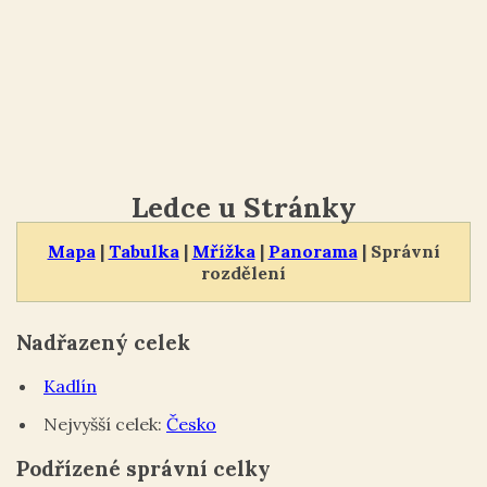
Ledce u Stránky
Mapa
|
Tabulka
|
Mřížka
|
Panorama
| Správní
rozdělení
Nadřazený celek
Kadlín
Nejvyšší celek:
Česko
Podřízené správní celky