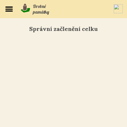
Drobné
památky
Správní začlenění celku