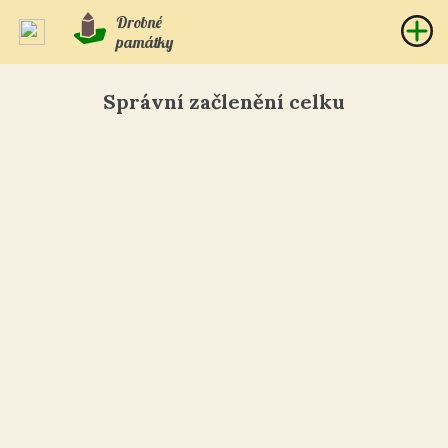
Drobné
památky
Správní začlenění celku