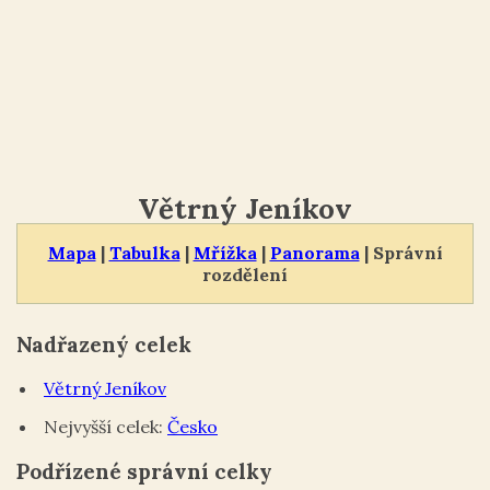
Větrný Jeníkov
Mapa
|
Tabulka
|
Mřížka
|
Panorama
| Správní
rozdělení
Nadřazený celek
Větrný Jeníkov
Nejvyšší celek:
Česko
Podřízené správní celky