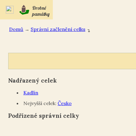
Drobné
památky
Domů
→
Správní začlenění celku
↴
Nadřazený celek
Kadlín
Nejvyšší celek:
Česko
Podřízené správní celky