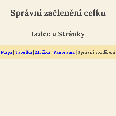
Správní začlenění celku
Ledce u Stránky
Mapa
|
Tabulka
|
Mřížka
|
Panorama
| Správní rozdělení