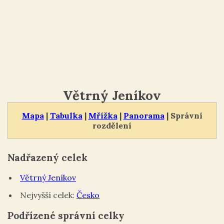
Větrný Jeníkov
Mapa
|
Tabulka
|
Mřížka
|
Panorama
| Správní
rozdělení
Nadřazený celek
Větrný Jeníkov
Nejvyšší celek:
Česko
Podřízené správní celky