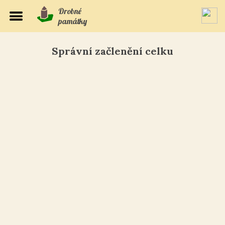
Drobné
památky
Správní začlenění celku