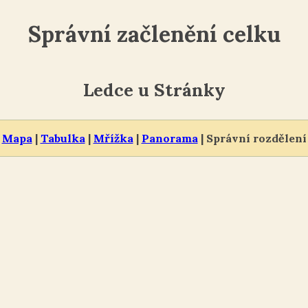
Správní začlenění celku
Ledce u Stránky
Mapa
|
Tabulka
|
Mřížka
|
Panorama
| Správní rozdělení