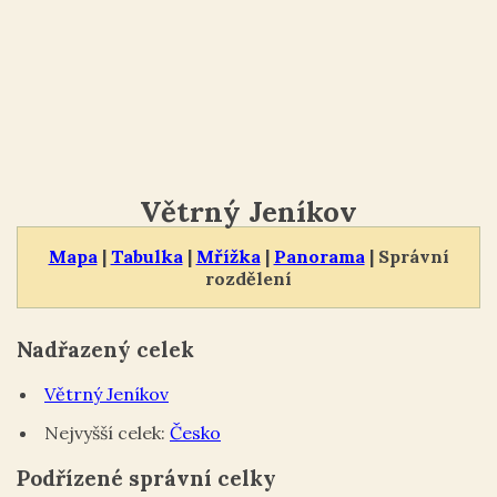
Větrný Jeníkov
Mapa
|
Tabulka
|
Mřížka
|
Panorama
| Správní
rozdělení
Nadřazený celek
Větrný Jeníkov
Nejvyšší celek:
Česko
Podřízené správní celky