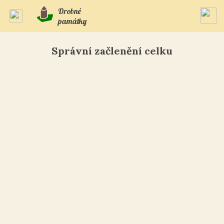
Drobné
památky
Správní začlenění celku