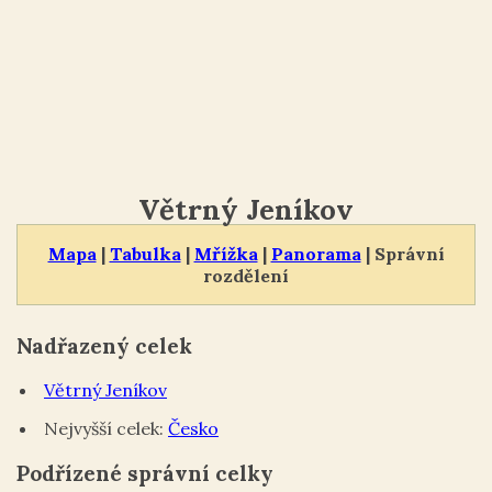
Větrný Jeníkov
Mapa
|
Tabulka
|
Mřížka
|
Panorama
| Správní
rozdělení
Nadřazený celek
Větrný Jeníkov
Nejvyšší celek:
Česko
Podřízené správní celky