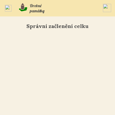
Drobné
památky
Správní začlenění celku