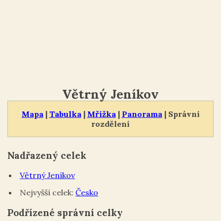
Větrný Jeníkov
Mapa
|
Tabulka
|
Mřížka
|
Panorama
| Správní
rozdělení
Nadřazený celek
Větrný Jeníkov
Nejvyšší celek:
Česko
Podřízené správní celky