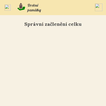
Drobné
památky
Správní začlenění celku