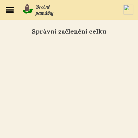
Drobné
památky
Správní začlenění celku