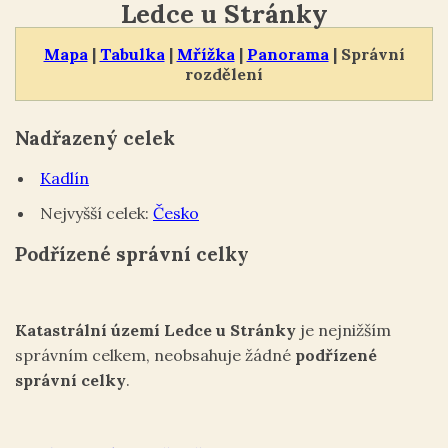
Ledce u Stránky
Mapa
|
Tabulka
|
Mřížka
|
Panorama
| Správní
rozdělení
Nadřazený celek
Kadlín
Nejvyšší celek:
Česko
Podřízené správní celky
Katastrální území Ledce u Stránky
je nejnižším
správním celkem, neobsahuje žádné
podřízené
správní celky
.