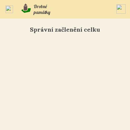
Drobné
památky
Správní začlenění celku