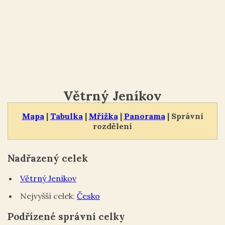
Větrný Jeníkov
Mapa
|
Tabulka
|
Mřížka
|
Panorama
| Správní
rozdělení
Nadřazený celek
Větrný Jeníkov
Nejvyšší celek:
Česko
Podřízené správní celky