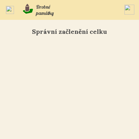
Drobné
památky
Správní začlenění celku