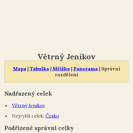
Větrný Jeníkov
Mapa
|
Tabulka
|
Mřížka
|
Panorama
| Správní
rozdělení
Nadřazený celek
Větrný Jeníkov
Nejvyšší celek:
Česko
Podřízené správní celky