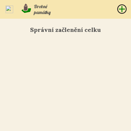
Drobné
památky
Správní začlenění celku