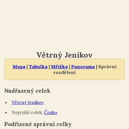
Větrný Jeníkov
Mapa
|
Tabulka
|
Mřížka
|
Panorama
| Správní
rozdělení
Nadřazený celek
Větrný Jeníkov
Nejvyšší celek:
Česko
Podřízené správní celky