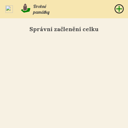
Drobné
památky
Správní začlenění celku