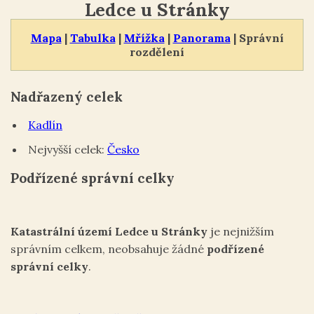
Ledce u Stránky
Mapa
|
Tabulka
|
Mřížka
|
Panorama
| Správní
rozdělení
Nadřazený celek
Kadlín
Nejvyšší celek:
Česko
Podřízené správní celky
Katastrální území Ledce u Stránky
je nejnižším
správním celkem, neobsahuje žádné
podřízené
správní celky
.