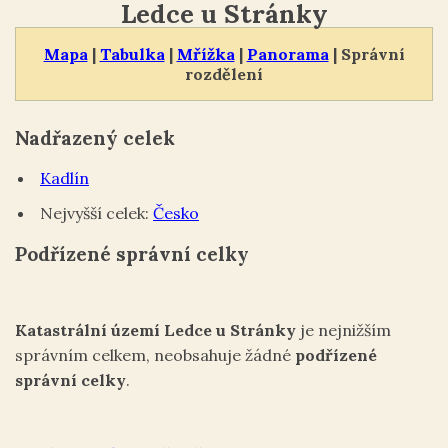
Ledce u Stránky
Mapa
|
Tabulka
|
Mřížka
|
Panorama
| Správní
rozdělení
Nadřazený celek
Kadlín
Nejvyšší celek:
Česko
Podřízené správní celky
Katastrální území Ledce u Stránky
je nejnižším
správním celkem, neobsahuje žádné
podřízené
správní celky
.