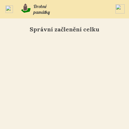
Drobné
památky
Správní začlenění celku