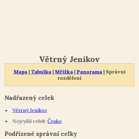
Větrný Jeníkov
Mapa
|
Tabulka
|
Mřížka
|
Panorama
| Správní
rozdělení
Nadřazený celek
Větrný Jeníkov
Nejvyšší celek:
Česko
Podřízené správní celky