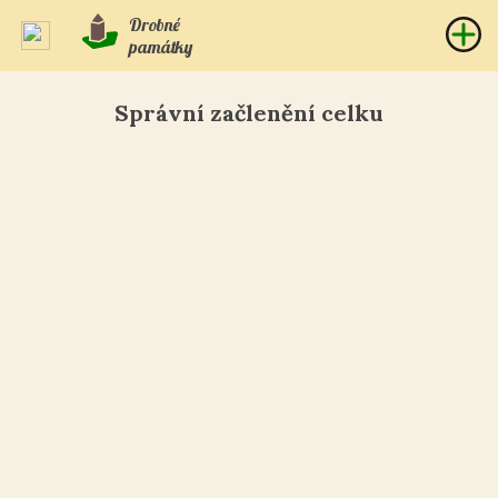
Drobné
památky
Správní začlenění celku