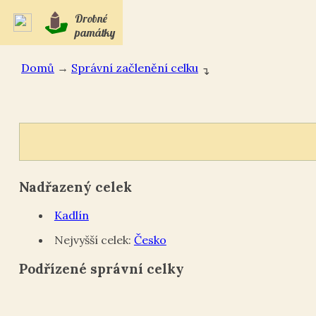
Drobné
památky
Domů
→
Správní začlenění celku
↴
Nadřazený celek
Kadlín
Nejvyšší celek:
Česko
Podřízené správní celky