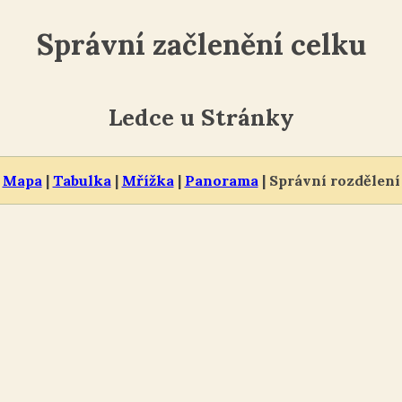
Správní začlenění celku
Ledce u Stránky
Mapa
|
Tabulka
|
Mřížka
|
Panorama
| Správní rozdělení